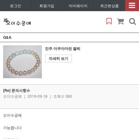
로그인
회원가입
마이페이지
최근본상품
Q&A
진주 아쿠아마린 팔찌
자세히 보기
[Re] 문의사항☆
오이수공예
|
2019-09-18
|
조회수 380
오이수공예
가능합니다