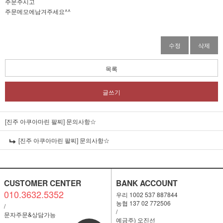
주문주시고
주문메모에남겨주세요^^
수정
삭제
목록
글쓰기
[진주 아쿠아마린 팔찌]
문의사항☆
[진주 아쿠아마린 팔찌]
문의사항☆
CUSTOMER CENTER
BANK ACCOUNT
010.3632.5352
우리 1002 537 887844
농협 137 02 772506
/
/
문자주문&상담가능
예금주) 오진선