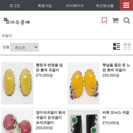
로그인
회원가입
마이페이지
최근본상품
귀걸이
정렬
행운과 번영을 담
햇살을 품은 듯 노
은 황옥 귀걸이
란 호박 귀걸이
270,000원
250,000원
장미석귀걸이 원석
비취 오닉스 귀걸
귀걸이 은귀걸이
이
보석귀걸이
270,000원
250,000원