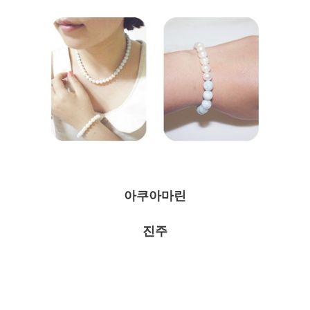
아쿠아마린
진주