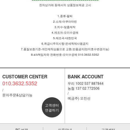
전자상거래 등에서의 상품정보제공 고시
1.종류-팔찌
2.소재-아쿠아마린
3.치수-맞춤제작
4.제조자-오이수공예
5.제조국-대한민국
6.취급시주의사항-은세척제사용금지
7.품질보증기준-개인제작상픔으로 교환,반품금지(반지호수변경가능)
8.a/s책임자와 전화번호-오이수공예 010.3632.5352
CUSTOMER CENTER
BANK ACCOUNT
010.3632.5352
우리 1002 537 887844
농협 137 02 772506
/
/
문자주문&상담가능
예금주) 오진선
고객센터
연결하기
PC 버전
이용안내
고객센터