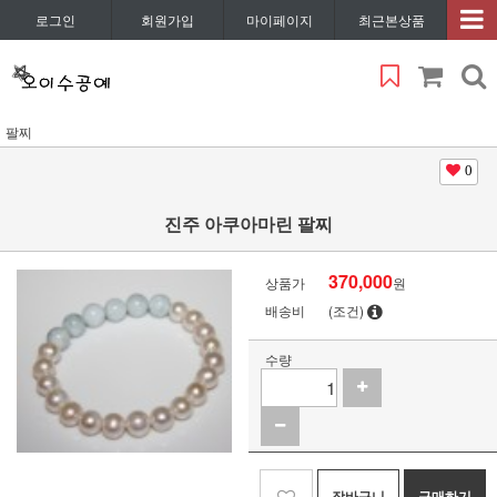
로그인
회원가입
마이페이지
최근본상품
팔찌
0
진주 아쿠아마린 팔찌
370,000
상품가
원
배송비
(조건)
수량
장바구니
구매하기