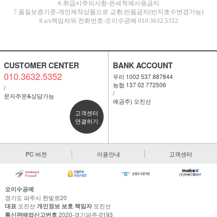
6.취급시주의사항-은세척제사용금지
7.품질보증기준-개인제작상픔으로 교환,반품금지(반지호수변경가능)
8.a/s책임자와 전화번호-오이수공예 010.3632.5352
CUSTOMER CENTER
BANK ACCOUNT
010.3632.5352
우리 1002 537 887844
농협 137 02 772506
/
/
문자주문&상담가능
예금주) 오진선
고객센터
연결하기
PC 버전
이용안내
고객센터
오이수공예
경기도 파주시 한빛로20
대표
오진선
개인정보 보호 책임자
오진선
통신판매업신고번호
2020-경기파주-0193