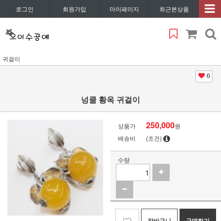
로그인
회원가입
마이페이지
최근본상품
귀걸이
0
넝쿨 황옥 귀걸이
250,000
상품가
원
배송비
(조건)
수량
장바구니
구매하기