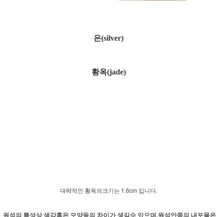
은(silver)
황옥(jade)
대략적인 황옥의크기는 1.6cm 입니다.
원석의 특성상 색감혹은 모양등의 차이가 생길수 있으며,원석안쪽의 내포물은