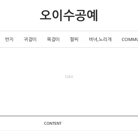
오이수공예
반지
귀걸이
목걸이
팔찌
비녀,노리개
COMM
Q&A
CONTENT