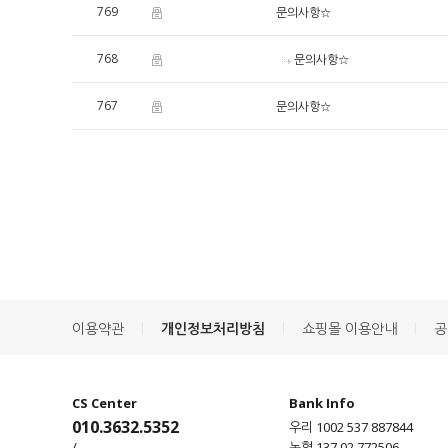
769
문의사항☆
768
문의사항☆
767
문의사항☆
|
|
|
이용약관
개인정보처리방침
쇼핑몰 이용안내
공
CS Center
Bank Info
010.3632.5352
우리 1002 537 887844
/
농협 137 02 772506