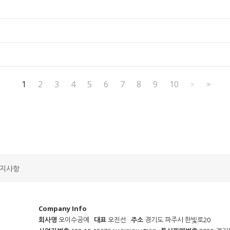
1
2
3
4
5
6
7
8
9
10
>
>>
지사항
Company Info
회사명
오이수공예
대표
오진선
주소
경기도 파주시 한빛로20