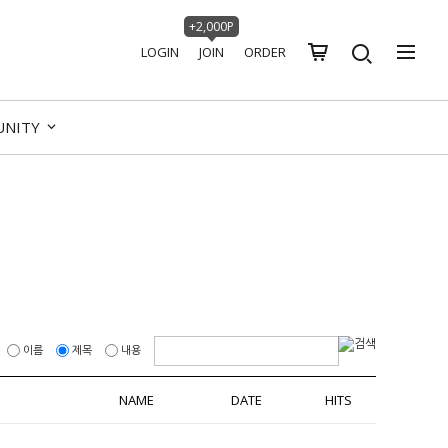
+2,000P
LOGIN
JOIN
ORDER
UNITY
이름
제목
내용
NAME
DATE
HITS