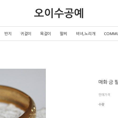
오이수공예
반지
귀걸이
목걸이
팔찌
비녀,노리개
COMM
매화 금 
판매가격
수량