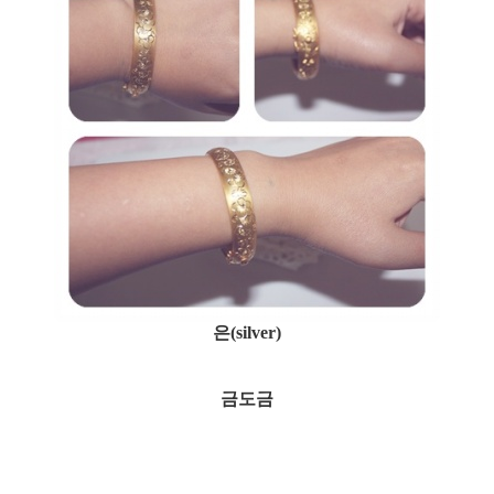
은(silver)
금도금