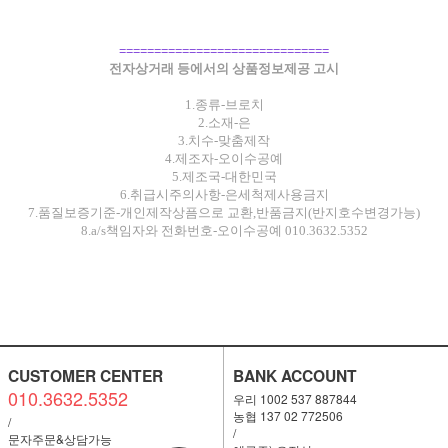
==============================
전자상거래 등에서의 상품정보제공 고시
1.종류-브로치
2.소재-은
3.치수-맞춤제작
4.제조자-오이수공예
5.제조국-대한민국
6.취급시주의사항-은세척제사용금지
7.품질보증기준-개인제작상픔으로 교환,반품금지(반지호수변경가능)
8.a/s책임자와 전화번호-오이수공예 010.3632.5352
CUSTOMER CENTER
BANK ACCOUNT
010.3632.5352
우리 1002 537 887844
농협 137 02 772506
/
/
문자주문&상담가능