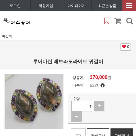
로그인
회원가입
마이페이지
최근본상품
귀걸이
0
투어마린 레브라도라이트 귀걸이
370,000
상품가
원
배송비
(조건)
수량
장바구니
구매하기