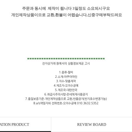
주문과 동시에 제작이 됩니다 3일정도 소요되시구요
개인제작상품이므로 교환,환불이 어렵습니다,신중구매부탁
드려요
=================================
전자상거래 등에서의 상품정보제공 고시
1.종류-팔찌
2.소재-아쿠아마린
3.치수-맞춤제작
4.제조자-오이수공예
5.제조국-대한민국
6.취급시주의사항-은세척제사용금지
7.품질보증기준-개인제작상픔으로 교환,반품금지(반지호수변경가능)
8.a/s책임자와 전화번호-오이수공예 010.3632.5352
ATION PRODUCT
REVIEW BOARD