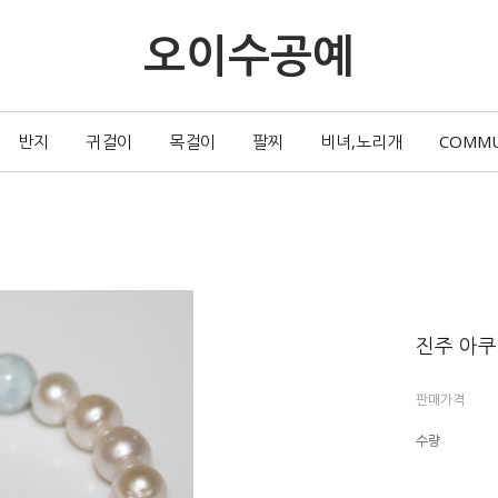
오이수공예
반지
귀걸이
목걸이
팔찌
비녀,노리개
COMM
진주 아
판매가격
수량