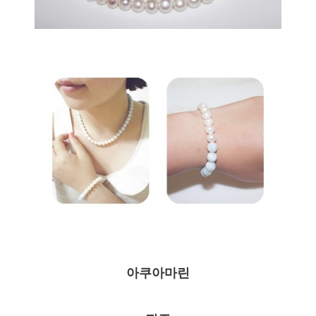
아쿠아마린