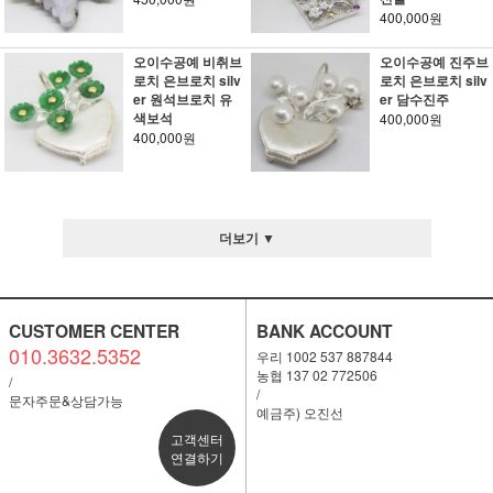
400,000원
오이수공예 비취브
오이수공예 진주브
로치 은브로치 silv
로치 은브로치 silv
er 원석브로치 유
er 담수진주
색보석
400,000원
400,000원
더보기 ▼
CUSTOMER CENTER
BANK ACCOUNT
010.3632.5352
우리 1002 537 887844
농협 137 02 772506
/
/
문자주문&상담가능
예금주) 오진선
고객센터
연결하기