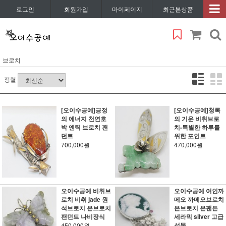
로그인
회원가입
마이페이지
최근본상품
브로치
정렬
[오이수공예]긍정
[오이수공예]청록
의 에너지 천연호
의 기운 비취브로
박 엔틱 브로치 팬
치-특별한 하루를
던트
위한 포인트
700,000원
470,000원
오이수공예 비취브
오이수공예 여인까
로치 비취 jade 원
메오 까메오브로치
석브로치 은브로치
은브로치 은팬튼
팬던트 나비장식
세라믹 silver 고급
선물
450,000원