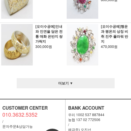
[오이수공예]인내
[오이수공예]행운
와 인연을 담은 전
과 평온의 상징 비
통 매화 은반지 쌍
취 진주 플라워 반
가락지
지
300,000원
470,000원
더보기 ▼
CUSTOMER CENTER
BANK ACCOUNT
010.3632.5352
우리 1002 537 887844
농협 137 02 772506
/
/
문자주문&상담가능
예금주) 오진선