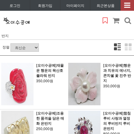
로그인
회원가입
마이페이지
최근본상품
반지
정렬
[오이수공예]재물
[오이수공예]행운
운 행운의 목산호
과 치유의 에너지,
플라워 반지
콘치쉘 꽃 진주 반
지
350,000원
350,000원
[오이수공예]조용
[오이수공예]함침
한 품격을 담은 매
루비 사랑과 열정
화 은반지
의 루비반지 루비
은반지
250,000원
800,000원