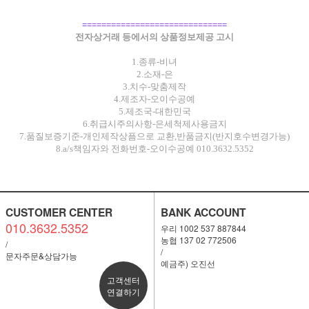
==============================
전자상거래 등에서의 상품정보제공 고시
1.종류-비녀
2.소재-은
3.치수-맞춤제작
4.제조자-오이수공예
5.제조국-대한민국
6.취급시주의사항-은세척제사용금지
7.품질보증기준-개인제작상픔으로 교환,반품금지(반지호수변경가능)
8.a/s책임자와 전화번호-오이수공예 010.3632.5352
CUSTOMER CENTER
BANK ACCOUNT
010.3632.5352
우리 1002 537 887844
농협 137 02 772506
/
/
문자주문&상담가능
예금주) 오진선
고객센터
연결하기