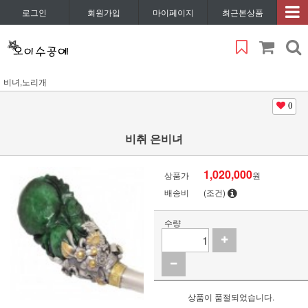
로그인
회원가입
마이페이지
최근본상품
비녀,노리개
0
비취 은비녀
1,020,000
상품가
원
배송비
(조건)
수량
상품이 품절되었습니다.